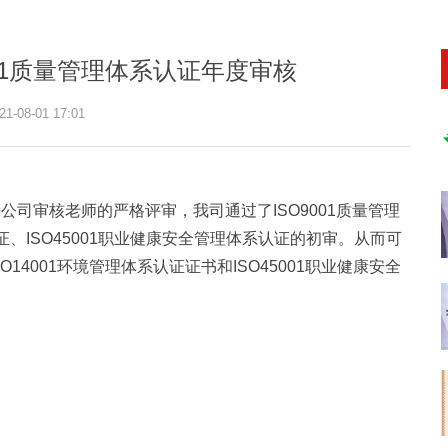
001质量管理体系认证年度审核
21-08-01 17:01
公司审核老师的严格评审，我司通过了ISO9001质量管理
证、ISO45001职业健康安全管理体系认证的初审。从而可
O14001环境管理体系认证证书和ISO45001职业健康安全