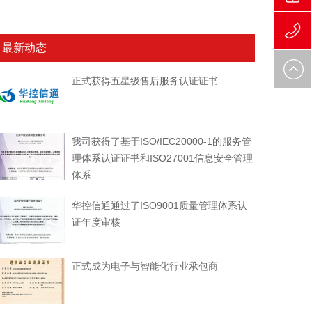
186109
最新动态
010-
正式获得五星级售后服务认证证书
622602
我司获得了基于ISO/IEC20000-1的服务管
理体系认证证书和ISO27001信息安全管理
体系
华控信通通过了ISO9001质量管理体系认
证年度审核
正式成为电子与智能化行业承包商