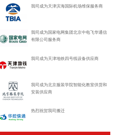
我司成为天津滨海国际机场维保服务商
我司成为国家电网集团北京中电飞华通信
有限公司服务商
我司成为天津地铁四号线设备供应商
我司成为北京服装学院智能化教室供货和
安装供应商
热烈祝贺我司搬迁