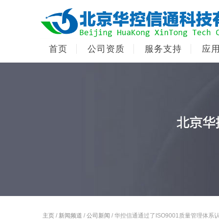
首页
公司资质
服务支持
应
主页
/
新闻频道
/
公司新闻
/ 华控信通通过了ISO9001质量管理体