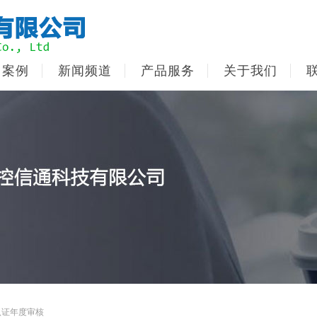
用案例
新闻频道
产品服务
关于我们
系认证年度审核