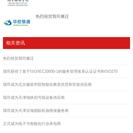
热烈祝贺我司搬迁
相关资讯
热烈祝贺我司搬迁
我司获得了基于ISO/IEC20000-1的服务管理体系认证证书和ISO270
我司成为北京服装学院智能化教室供货和安装供应商
我司成为天津地铁四号线设备供应商
我司成为天津滨海国际机场维保服务商
正式成为电子与智能化行业承包商