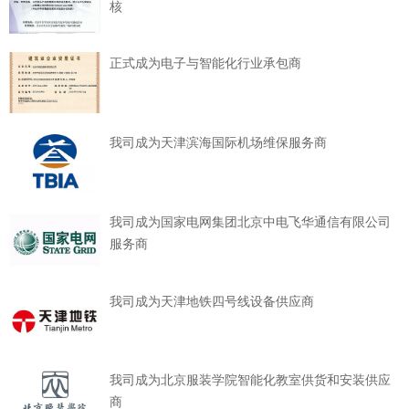
核
正式成为电子与智能化行业承包商
我司成为天津滨海国际机场维保服务商
我司成为国家电网集团北京中电飞华通信有限公司
服务商
我司成为天津地铁四号线设备供应商
我司成为北京服装学院智能化教室供货和安装供应
商