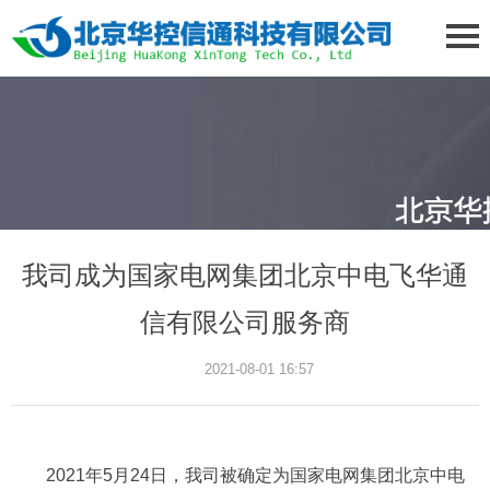
我司成为国家电网集团北京中电飞华通
信有限公司服务商
2021-08-01 16:57
2021年5月24日，我司被确定为国家电网集团北京中电