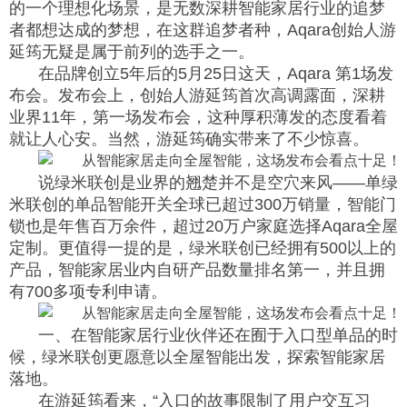
的一个理想化场景，是无数深耕
智能家居
行业的追梦
者都想达成的梦想，在这群追梦者种，Aqara创始人游
延筠无疑是属于前列的选手之一。
在品牌创立5年后的5月25日这天，Aqara 第1场发
布会。发布会上，创始人游延筠首次高调露面，深耕
业界11年，第一场发布会，这种厚积薄发的态度看着
就让人心安。当然，游延筠确实带来了不少惊喜。
说绿米联创是业界的翘楚并不是空穴来风——单绿
米联创的单品智能开关全球已超过300万销量，
智能门
锁
也是年售百万余件，超过20万户家庭选择Aqara全屋
定制。更值得一提的是，绿米联创已经拥有500以上的
产品，智能家居业内自研产品数量排名第一，并且拥
有700多项专利申请。
一、在智能家居行业伙伴还在囿于入口型单品的时
候，绿米联创更愿意以全屋智能出发，探索智能家居
落地。
在游延筠看来，“入口的故事限制了用户交互习