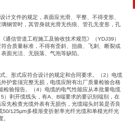
合设计文件的规定，表面应光滑、平整、不得变形、
玻璃钢管时，其管身就光滑无伤痕、管孔无变形，孔
《通信管道工程施工及验收技术规范》（YDJ39）
应符合质量标准，不得有歪斜、扭曲、飞刺、断裂或
、表面光洁、无脱落、气泡等缺陷。
程式、形式应符合设计的规定和合同要求。（2）电缆
缆外护套须完整无损，电缆应附有出厂质量检验合格
能检验报告。（4）电缆的电气性能应从本批量电缆
（5）剥开缆线头，有A、B端要求的要识别端别，在
后应先检查光缆外表有无损伤，光缆端头封装是否良
m或50/125μm多模渐变折射率光纤光缆和单模光纤光
度。